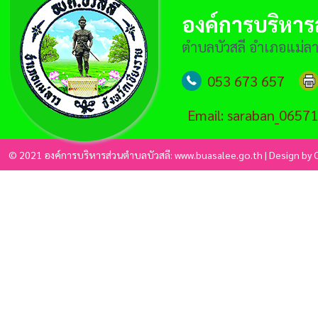
องค์การบริหาร
ตำบลบัวสลี อำเภอแม่ลาว
053 673 657
Email: saraban_0657
© 2021 องค์การบริหารส่วนตำบลบัวสลี: www.buasalee.go.th | Design by C