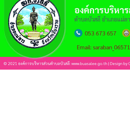
องค์การบริหาร
ตำบลบัวสลี อำเภอแม่ลาว
053 673 657
Email: saraban_0657
© 2021 องค์การบริหารส่วนตำบลบัวสลี: www.buasalee.go.th | Design by C